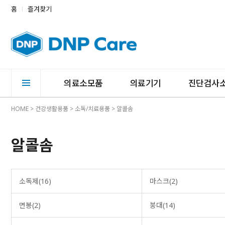
홈
즐겨찾기
의료소모품
의료기기
진단검사
HOME
>
건강생활용품
>
소독/치료용품
>
알콜솜
알콜솜
소독제(16)
마스크(2)
면봉(2)
붕대(14)