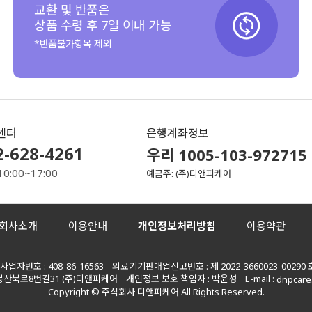
교환 및 반품은
상품 수령 후 7일 이내 가능
*반품불가항목 제외
센터
은행계좌정보
2-628-4261
우리 1005-103-972715
10:00~17:00
예금주: (주)디앤피케어
회사소개
이용안내
개인정보처리방침
이용약관
자번호 : 408-86-16563 의료기기판매업신고번호 : 제 2022-3660023-00290 
봉산북로8번길31 (주)디앤피케어 개인정보 보호 책임자 : 박윤성 E-mail :
dnpcare
Copyright © 주식회사 디앤피케어 All Rights Reserved.