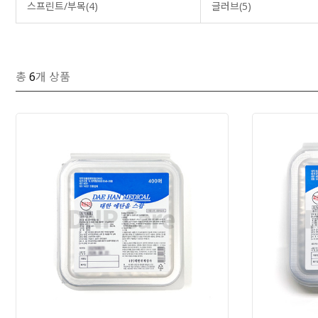
스프린트/부목(4)
글러브(5)
총
6
개 상품