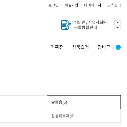
로그인
회원가입
마이페이지
고객센터
기획전
상품요청
장바구니
0
알콜솜(6)
창상피복제(6)