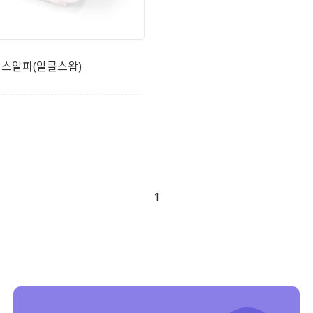
스알파(알콜스왑)
1