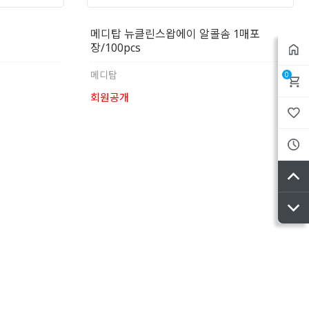
메디탑 뉴클린스왑에이 알콜솜 1매포
장/100pcs
메디탑
0
회원공개