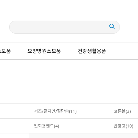
소모품
요양병원소모품
건강생활용품
거즈/탈지면/절단솜(11)
코튼볼(3)
일회용밴드(4)
반창고(10)