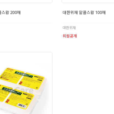
스왑 200매
대한위재 알콜스왑 100매
대한위재
회원공개