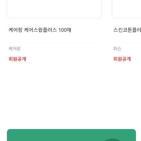
케어팜 케어스왑플러스 100매
스킨코튼플러
케어팜
퍼슨
회원공개
회원공개