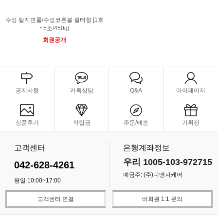
수성 탈지면롤/수성코튼볼 필터형 [1호
~5호/450g]
회원공개
공지사항
카톡상담
Q&A
마이페이지
상품후기
적립금
주문/배송
기획전
고객센터
은행계좌정보
우리 1005-103-972715
042-628-4261
예금주: (주)디앤피케어
평일 10:00~17:00
고객센터 연결
비회원 1:1 문의