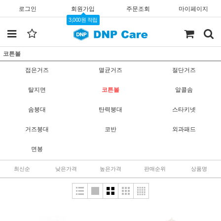
로그인
회원가입
주문조회
마이페이지
3,000원 적립
코튼볼
접은거즈
멸균거즈
절단거즈
탈지면
코튼볼
알콜솜
솜붕대
탄력붕대
스타키넷
거즈붕대
코반
외과패드
면봉
최신순
낮은가격
높은가격
판매순위
상품명