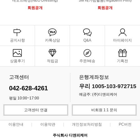
네오드레싱(NEO Dressing)
3M 테가덤필름(Tegaderm Film)
회원공개
회원공개
공지사항
카톡상담
Q&A
마이페이지
상품후기
적립금
주문/배송
기획전
고객센터
은행계좌정보
우리 1005-103-972715
042-628-4261
예금주: (주)디앤피케어
평일 10:00~17:00
고객센터 연결
비회원 1:1 문의
이용안내
이용약관
개인정보처리방침
PC버전
주식회사 디앤피케어