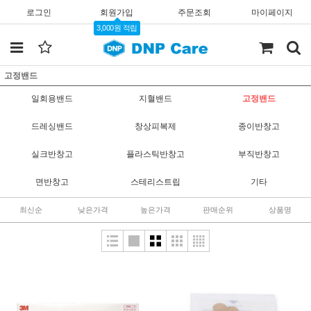
로그인
회원가입
주문조회
마이페이지
3,000원 적립
고정밴드
일회용밴드
지혈밴드
고정밴드
드레싱밴드
창상피복제
종이반창고
실크반창고
플라스틱반창고
부직반창고
면반창고
스테리스트립
기타
최신순
낮은가격
높은가격
판매순위
상품명