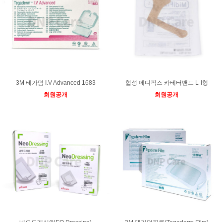
3M 테가덤 I.V Advanced 1683
협성 메디픽스 카테터밴드 L-I형
회원공개
회원공개