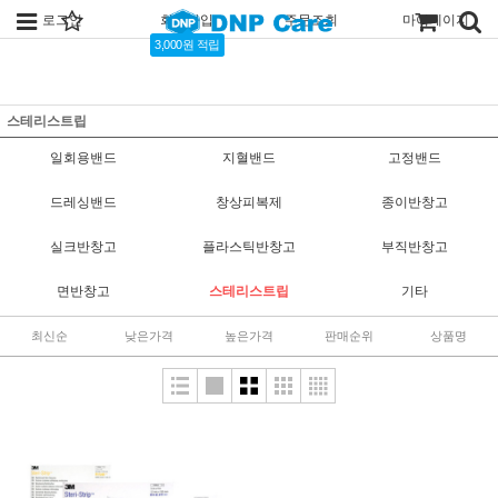
로그인
회원가입
주문조회
마이페이지
3,000원 적립
스테리스트립
일회용밴드
지혈밴드
고정밴드
드레싱밴드
창상피복제
종이반창고
실크반창고
플라스틱반창고
부직반창고
면반창고
스테리스트립
기타
최신순
낮은가격
높은가격
판매순위
상품명