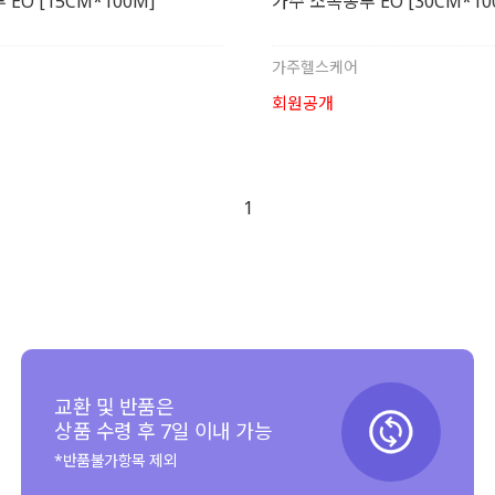
EO [15CM*100M]
가주 소독봉투 EO [30CM*10
가주헬스케어
회원공개
1
교환 및 반품은
상품 수령 후 7일 이내 가능
*반품불가항목 제외