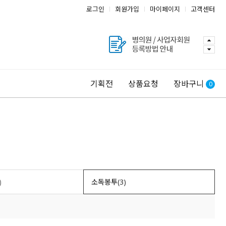
로그인
회원가입
마이페이지
고객센터
기획전
상품요청
장바구니
0
)
소독봉투(3)