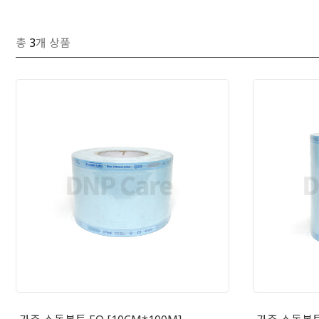
총
3
개 상품