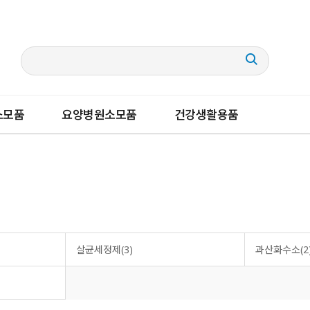
소모품
요양병원소모품
건강생활용품
살균세정제(3)
과산화수소(2