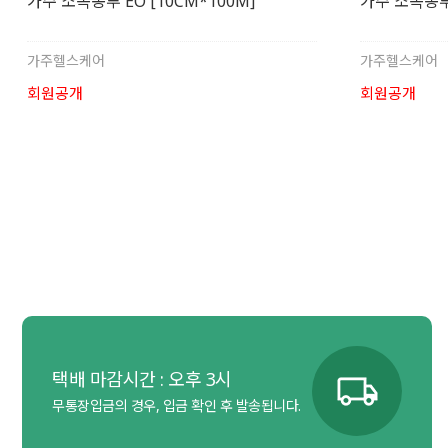
가주 소독봉투 EO [10CM*100M]
가주 소독봉투 
가주헬스케어
가주헬스케어
회원공개
회원공개
택배 마감시간 : 오후 3시
무통장입금의 경우, 입금 확인 후 발송됩니다.