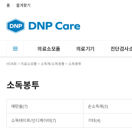
홈
즐겨찾기
의료소모품
의료기기
진단검사
HOME
>
의료소모품
>
소독제/소독용품
>
소독봉투
소독봉투
에탄올(7)
손소독제(3)
소독테이프/인디케이터(7)
기타(4)