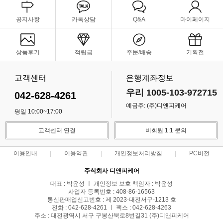
공지사항
카톡상담
Q&A
마이페이지
상품후기
적립금
주문/배송
기획전
고객센터
은행계좌정보
우리 1005-103-972715
042-628-4261
예금주: (주)디앤피케어
평일 10:00~17:00
고객센터 연결
비회원 1:1 문의
이용안내
이용약관
개인정보처리방침
PC버전
주식회사 디앤피케어
대표 : 박윤성 ㅣ 개인정보 보호 책임자 : 박윤성
사업자 등록번호 : 408-86-16563
통신판매업신고번호 : 제 2023-대전서구-1213 호
전화 : 042-628-4261 ㅣ 팩스 : 042-628-4263
주소 : 대전광역시 서구 구봉산북로8번길31 (주)디앤피케어