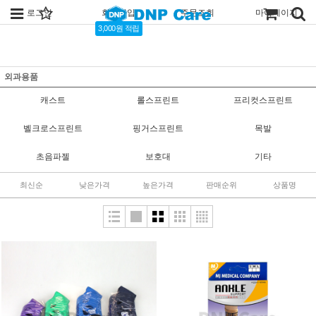
로그인
회원가입
주문조회
마이페이지
3,000원 적립
외과용품
캐스트
롤스프린트
프리컷스프린트
벨크로스프린트
핑거스프린트
목발
초음파젤
보호대
기타
최신순
낮은가격
높은가격
판매순위
상품명