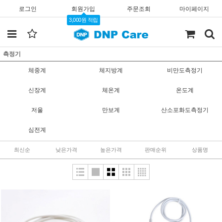
로그인
회원가입
주문조회
마이페이지
3,000원 적립
측정기
체중계
체지방계
비만도측정기
신장계
체온계
온도계
저울
만보계
산소포화도측정기
심전계
최신순
낮은가격
높은가격
판매순위
상품명