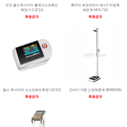
조인 펄스옥시미터 혈액산소포화도
휴비딕 써모파인더 에스2 비접촉
측정기구 [C11]
체온계 HFS-710
회원공개
회원공개
펄스 옥시미터 산소포화도측정기(C22)
인바디 자동 신장체중계 (BSM330)
회원공개
회원공개