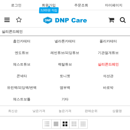
로그인
회원가입
주문조회
마이페이지
3,000원 적립
실리콘드레인
흡인카테터
넬라톤카테터
폴리카테터
엔도튜브
레빈튜브/피딩튜브
기관절개튜브
체스트튜브
렉탈튜브
실리콘드레인
콘넥타
토니켓
석션관
유린백/피딩백/변백
앰부백
바로박
체스트보틀
기타
최신순
낮은가격
높은가격
판매순위
상품명