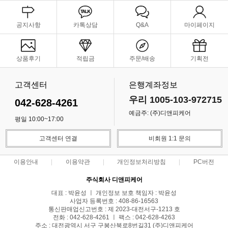
공지사항
카톡상담
Q&A
마이페이지
상품후기
적립금
주문/배송
기획전
고객센터
은행계좌정보
우리 1005-103-972715
042-628-4261
예금주: (주)디앤피케어
평일 10:00~17:00
고객센터 연결
비회원 1:1 문의
이용안내
이용약관
개인정보처리방침
PC버전
주식회사 디앤피케어
대표 : 박윤성 ㅣ 개인정보 보호 책임자 : 박윤성
사업자 등록번호 : 408-86-16563
통신판매업신고번호 : 제 2023-대전서구-1213 호
전화 : 042-628-4261 ㅣ 팩스 : 042-628-4263
주소 : 대전광역시 서구 구봉산북로8번길31 (주)디앤피케어