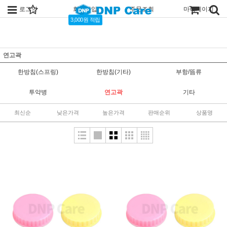
로그인
회원가입
주문조회
마이페이지
3,000원 적립
연고곽
한방침(스프링)
한방침(기타)
부항/뜸류
투약병
연고곽
기타
최신순
낮은가격
높은가격
판매순위
상품명