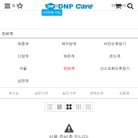
로그인
회원가입
주문조회
마이페이지
3,000원 적립
만보계
체중계
체지방계
비만도측정기
신장계
체온계
온도계
저울
만보계
산소포화도측정기
심전계
최신순
낮은가격
높은가격
판매순위
상품명
상품 준비중 입니다.